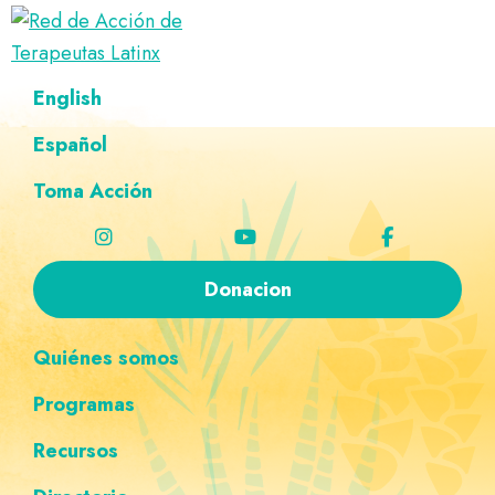
Saltar
Ir
Saltar
Saltar
a
al
al
a
Red
la
contenido
pie
la
Directorio
English
de
navegación
principal
de
navegación
de
Acción
principal
página
personalizada
de
Español
terapeutas
Terapeutas
Latinx
Latinx
Toma Acción
Donacion
Quiénes somos
Programas
Recursos