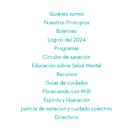
Pie
Quiénes somos
de
Nuestros Principios
página
Boletines
Logros del 2024
Programas
Círculos de sanación
Educación sobre Salud Mental
Recursos
Guías de cuidados
Floreciendo con Milli
Espíritu y liberación
Justicia de sanacíon y cuidado colectivo
Directorio