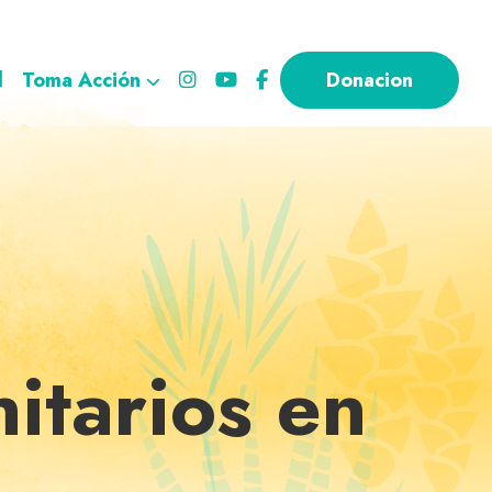
l
Toma Acción
Donacion
itarios en