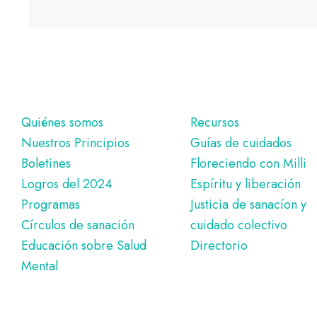
Pie
Quiénes somos
Recursos
Nuestros Principios
Guías de cuidados
de
Boletines
Floreciendo con Milli
página
Logros del 2024
Espíritu y liberación
Programas
Justicia de sanacíon y
Círculos de sanación
cuidado colectivo
Educación sobre Salud
Directorio
Mental