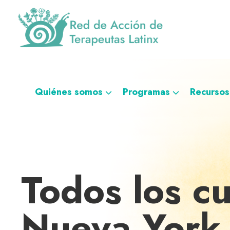
Saltar
Ir
Saltar
Saltar
a
al
al
a
la
contenido
pie
la
navegación
principal
de
navegación
Red
Directorio
principal
página
personalizada
de
de
Acción
de
terapeutas
Quiénes somos
Programas
Recursos
Terapeutas
Latinx
Latinx
Todos los c
Nueva York