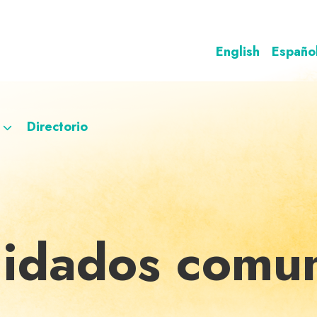
English
Españo
Directorio
uidados comun