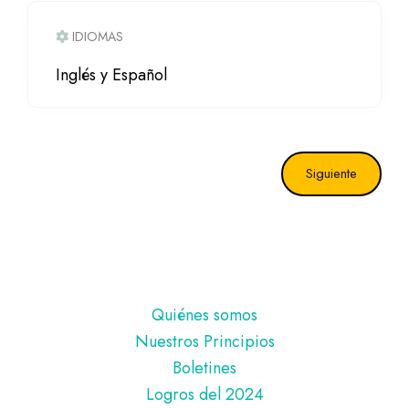
IDIOMAS
Inglés y Español
Siguiente
Pie
Quiénes somos
de
Nuestros Principios
página
Boletines
Logros del 2024