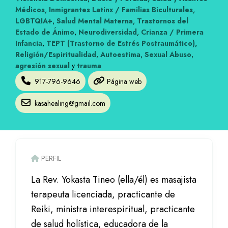
Médicos
,
Inmigrantes Latinx / Familias Biculturales
,
LGBTQIA+
,
Salud Mental Materna
,
Trastornos del
Estado de Ánimo
,
Neurodiversidad
,
Crianza / Primera
Infancia
,
TEPT (Trastorno de Estrés Postraumático),
Religión/Espiritualidad
,
Autoestima
,
Sexual Abuso
,
agresión sexual
y
trauma
917-796-9646
Página web
kasahealing@gmail.com
PERFIL
La Rev. Yokasta Tineo (ella/él) es masajista
terapeuta licenciada, practicante de
Reiki, ministra interespiritual, practicante
de salud holística, educadora de la