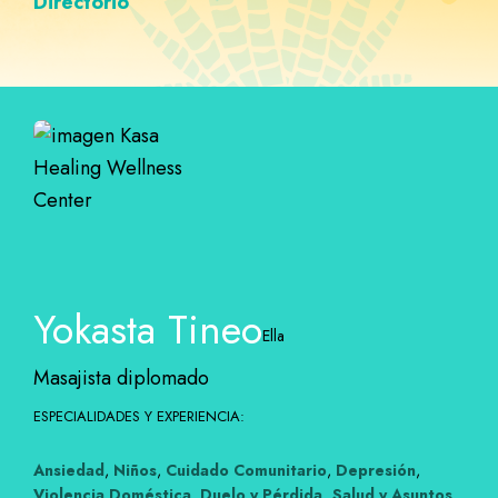
Directorio
Yokasta Tineo
Ella
Masajista diplomado
ESPECIALIDADES Y EXPERIENCIA:
Ansiedad
,
Niños
,
Cuidado Comunitario
,
Depresión
,
Violencia Doméstica
,
Duelo y Pérdida, Salud
y Asuntos