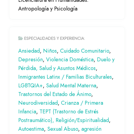
Licenciatura en Humanidades:
Antropología y Psicología
ESPECIALIDADES Y EXPERIENCIA:
Ansiedad
,
Niños
,
Cuidado Comunitario
,
Depresión
,
Violencia Doméstica
,
Duelo y
Pérdida, Salud
y Asuntos Médicos
,
Inmigrantes Latinx / Familias Biculturales
,
LGBTQIA+
,
Salud Mental Materna
,
Trastornos del Estado de Ánimo
,
Neurodiversidad
,
Crianza / Primera
Infancia
,
TEPT (Trastorno de Estrés
Postraumático),
Religión/Espiritualidad
,
Autoestima
,
Sexual Abuso
,
agresión