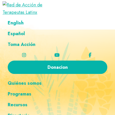
Saltar
Ir
Saltar
Saltar
a
al
al
a
Red
la
contenido
pie
la
Directorio
English
de
navegación
principal
de
navegación
de
Acción
principal
página
personalizada
de
Español
terapeutas
Terapeutas
Latinx
Latinx
Toma Acción
Donacion
Quiénes somos
Programas
Recursos