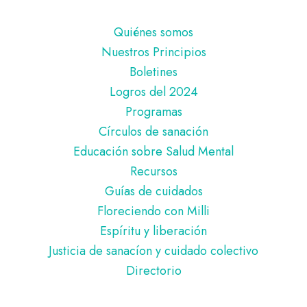
Pie
Quiénes somos
de
Nuestros Principios
página
Boletines
Logros del 2024
Programas
Círculos de sanación
Educación sobre Salud Mental
Recursos
Guías de cuidados
Floreciendo con Milli
Espíritu y liberación
Justicia de sanacíon y cuidado colectivo
Directorio