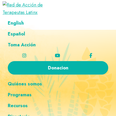
Saltar
Ir
Saltar
Saltar
a
al
al
a
Red
la
contenido
pie
la
Directorio
English
de
navegación
principal
de
navegación
de
Acción
principal
página
personalizada
de
Español
terapeutas
Terapeutas
Latinx
Latinx
Toma Acción
Donacion
Quiénes somos
Programas
Recursos