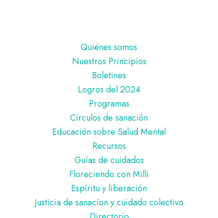
Pie
Quiénes somos
de
Nuestros Principios
página
Boletines
Logros del 2024
Programas
Círculos de sanación
Educación sobre Salud Mental
Recursos
Guías de cuidados
Floreciendo con Milli
Espíritu y liberación
Justicia de sanacíon y cuidado colectivo
Directorio