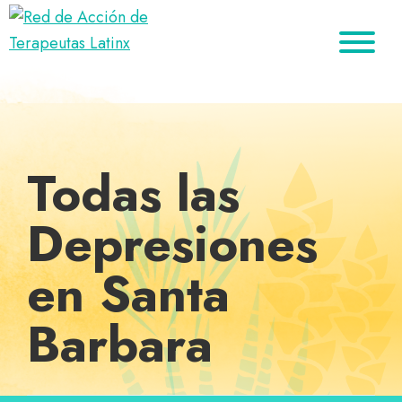
Saltar
Ir
Saltar
a
al
al
Red
la
contenido
pie
Directorio
de
navegación
principal
de
de
Acción
principal
página
de
terapeutas
Terapeutas
Latinx
Latinx
Todas las
Depresiones
en Santa
Barbara