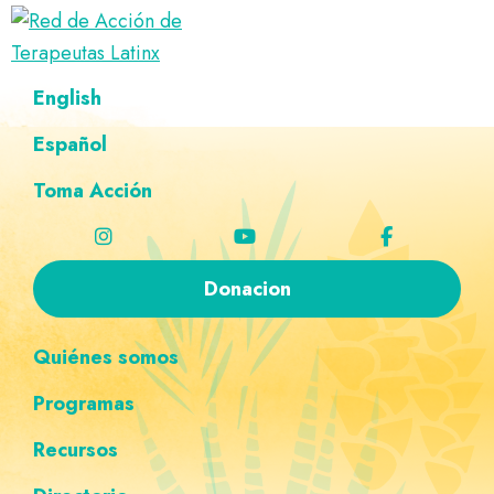
Saltar
Ir
Saltar
Saltar
a
al
al
a
Red
la
contenido
pie
la
Directorio
English
de
navegación
principal
de
navegación
de
Acción
principal
página
personalizada
de
Español
terapeutas
Terapeutas
Latinx
Latinx
Toma Acción
Donacion
Quiénes somos
Programas
Recursos