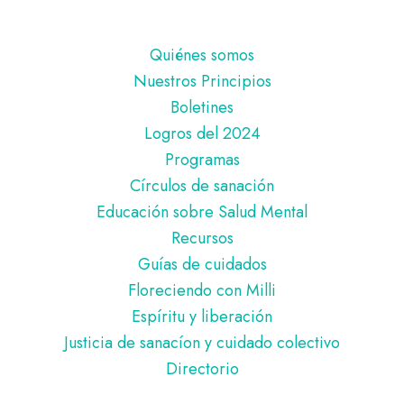
Pie
Quiénes somos
de
Nuestros Principios
página
Boletines
Logros del 2024
Programas
Círculos de sanación
Educación sobre Salud Mental
Recursos
Guías de cuidados
Floreciendo con Milli
Espíritu y liberación
Justicia de sanacíon y cuidado colectivo
Directorio