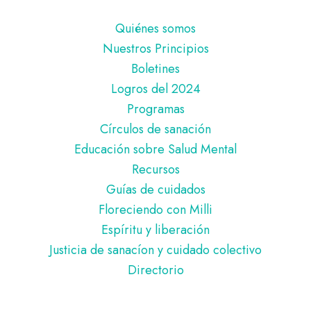
Pie
Quiénes somos
de
Nuestros Principios
página
Boletines
Logros del 2024
Programas
Círculos de sanación
Educación sobre Salud Mental
Recursos
Guías de cuidados
Floreciendo con Milli
Espíritu y liberación
Justicia de sanacíon y cuidado colectivo
Directorio