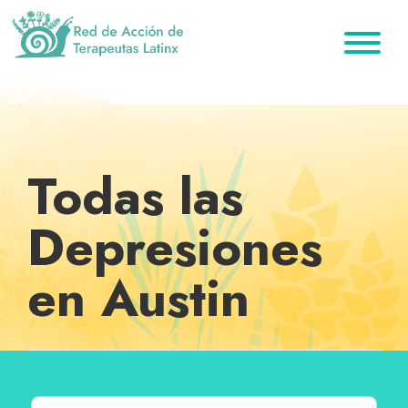
Saltar
Ir
Saltar
a
al
al
la
contenido
pie
Red
Directorio
de
navegación
principal
de
de
Acción
principal
página
de
terapeutas
Terapeutas
Latinx
Latinx
Todas las
Depresiones
en Austin
Buscar