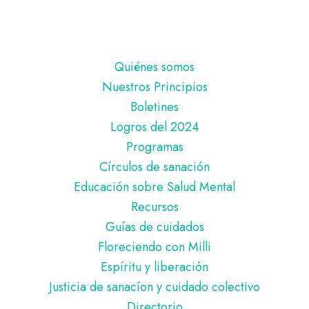
Pie
Quiénes somos
de
Nuestros Principios
página
Boletines
Logros del 2024
Programas
Círculos de sanación
Educación sobre Salud Mental
Recursos
Guías de cuidados
Floreciendo con Milli
Espíritu y liberación
Justicia de sanacíon y cuidado colectivo
Directorio