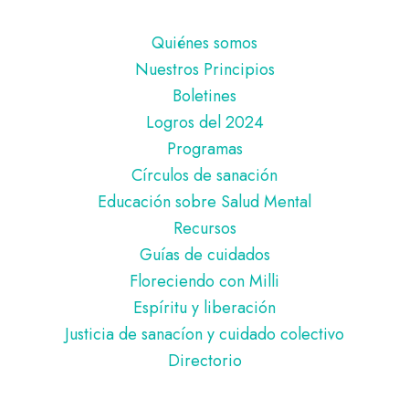
Pie
Quiénes somos
de
Nuestros Principios
página
Boletines
Logros del 2024
Programas
Círculos de sanación
Educación sobre Salud Mental
Recursos
Guías de cuidados
Floreciendo con Milli
Espíritu y liberación
Justicia de sanacíon y cuidado colectivo
Directorio