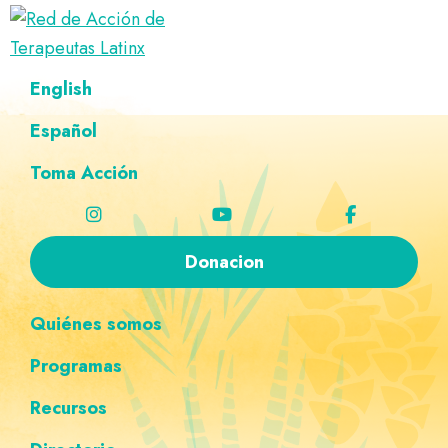
Saltar
Ir
Saltar
Saltar
a
al
al
a
Red
la
contenido
pie
la
Directorio
English
de
navegación
principal
de
navegación
de
Acción
principal
página
personalizada
de
Español
terapeutas
Terapeutas
Latinx
Latinx
Toma Acción
Donacion
Quiénes somos
Programas
Recursos