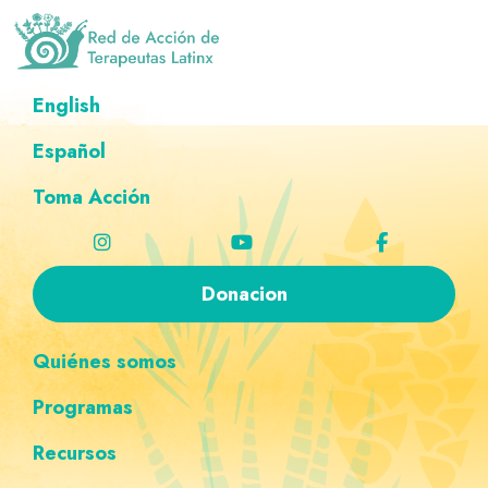
Saltar
Ir
Saltar
Saltar
a
al
al
a
la
contenido
pie
la
Red
Directorio
English
de
navegación
principal
de
navegación
de
Acción
principal
página
personalizada
de
Español
terapeutas
Terapeutas
Latinx
Latinx
Toma Acción
Donacion
Quiénes somos
Programas
Recursos