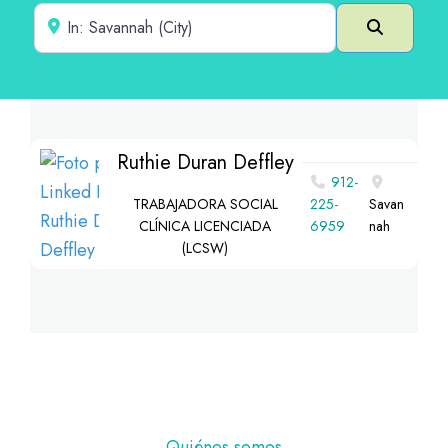
Cerca de
Buscar e
Ruthie Duran Deffley
912-
TRABAJADORA SOCIAL
225-
Savan
CLÍNICA LICENCIADA
6959
nah
(LCSW)
Pie
Quiénes somos