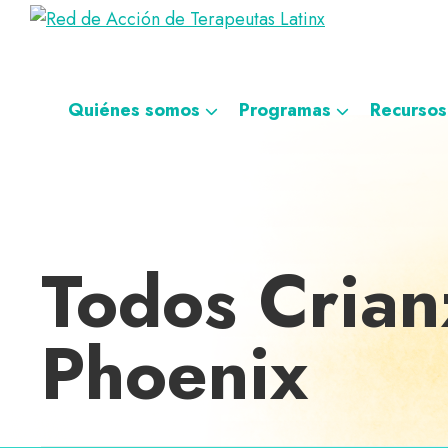
Saltar
Ir
Saltar
Saltar
Red
a
al
al
a
Directorio
de
la
contenido
pie
la
de
Acción
navegación
principal
de
navegación
de
terapeutas
Quiénes somos
Programas
Recursos
Terapeutas
principal
página
personalizada
Latinx
Latinx
Todos Crian
Phoenix