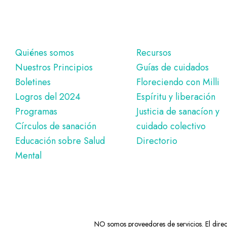
Pie
Quiénes somos
Recursos
Nuestros Principios
Guías de cuidados
de
Boletines
Floreciendo con Milli
página
Logros del 2024
Espíritu y liberación
Programas
Justicia de sanacíon y
Círculos de sanación
cuidado colectivo
Educación sobre Salud
Directorio
Mental
NO somos proveedores de servicios. El directo