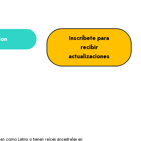
Inscríbete para
ion
recibir
actualizaciones
can como Latinx o tienen raíces ancestrales en