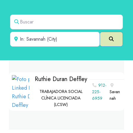
Buscar
Cerca de
Buscar e
Ruthie Duran Deffley
912-
TRABAJADORA SOCIAL
225-
Savan
CLÍNICA LICENCIADA
6959
nah
(LCSW)