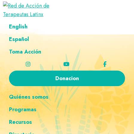
Saltar
Ir
Saltar
Saltar
a
al
al
a
Red
la
contenido
pie
la
Directorio
English
de
navegación
principal
de
navegación
de
Acción
principal
página
personalizada
de
Español
terapeutas
Terapeutas
Latinx
Latinx
Toma Acción
Donacion
Quiénes somos
Programas
Recursos