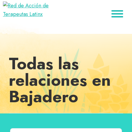
Saltar
Ir
Saltar
a
al
al
Red
la
contenido
pie
Directorio
de
navegación
principal
de
de
Acción
principal
página
de
terapeutas
Terapeutas
Latinx
Latinx
Todas las
relaciones en
Bajadero
Buscar