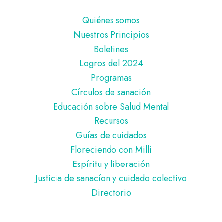
Pie
Quiénes somos
de
Nuestros Principios
página
Boletines
Logros del 2024
Programas
Círculos de sanación
Educación sobre Salud Mental
Recursos
Guías de cuidados
Floreciendo con Milli
Espíritu y liberación
Justicia de sanacíon y cuidado colectivo
Directorio