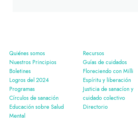
Pie
Quiénes somos
Recursos
Nuestros Principios
Guías de cuidados
de
Boletines
Floreciendo con Milli
página
Logros del 2024
Espíritu y liberación
Programas
Justicia de sanacíon y
Círculos de sanación
cuidado colectivo
Educación sobre Salud
Directorio
Mental