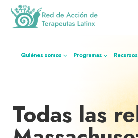
Saltar
Ir
Saltar
Saltar
a
al
al
a
la
contenido
pie
la
navegación
principal
de
navegación
Red
Directorio
principal
página
personalizada
de
de
Acción
de
terapeutas
Quiénes somos
Programas
Recursos
Terapeutas
Latinx
Latinx
Todas las re
Massachuset