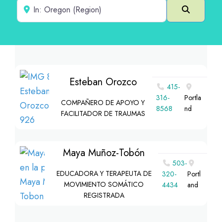
Cerca de
Buscar e
Esteban Orozco
415-
316-
Portla
COMPAÑERO DE APOYO Y
8568
nd
FACILITADOR DE TRAUMAS
Maya Muñoz-Tobón
503-
EDUCADORA Y TERAPEUTA DE
320-
Portl
MOVIMIENTO SOMÁTICO
4434
and
REGISTRADA