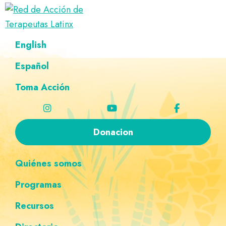
Saltar
Ir
Saltar
Saltar
a
al
al
a
Red
la
contenido
pie
la
Directorio
English
de
navegación
principal
de
navegación
de
Acción
principal
página
personalizada
de
Español
terapeutas
Terapeutas
Latinx
Latinx
Toma Acción
Donacion
Quiénes somos
Programas
Recursos