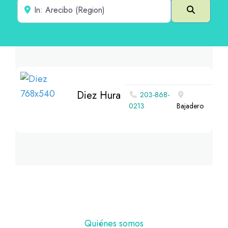
Cerca de
Buscar e
Diez Hura
203-868-
0213
Bajadero
Pie
Quiénes somos