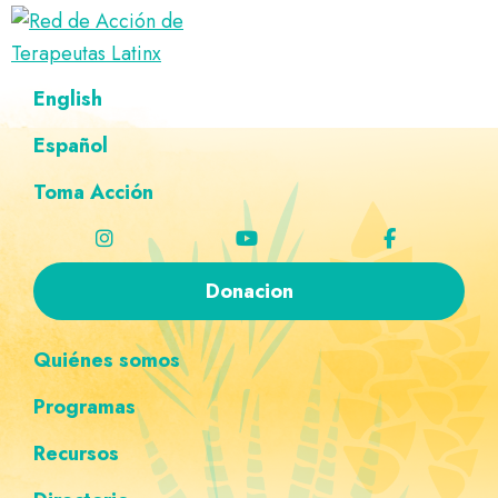
Saltar
Ir
Saltar
Saltar
a
al
al
a
Red
la
contenido
pie
la
Directorio
English
de
navegación
principal
de
navegación
de
Acción
principal
página
personalizada
de
Español
terapeutas
Terapeutas
Latinx
Latinx
Toma Acción
Donacion
Quiénes somos
Programas
Recursos