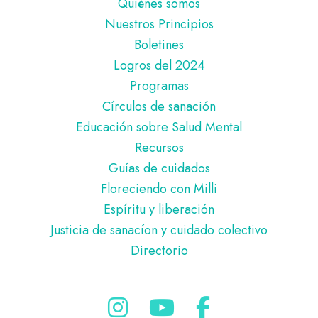
Pie
Quiénes somos
de
Nuestros Principios
página
Boletines
Logros del 2024
Programas
Círculos de sanación
Educación sobre Salud Mental
Recursos
Guías de cuidados
Floreciendo con Milli
Espíritu y liberación
Justicia de sanacíon y cuidado colectivo
Directorio