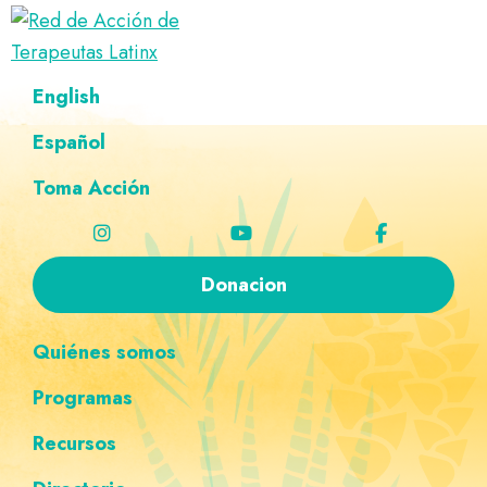
Saltar
Ir
Saltar
Saltar
a
al
al
a
Red
la
contenido
pie
la
Directorio
English
de
navegación
principal
de
navegación
de
Acción
principal
página
personalizada
de
Español
terapeutas
Terapeutas
Latinx
Latinx
Toma Acción
Donacion
Quiénes somos
Programas
Recursos