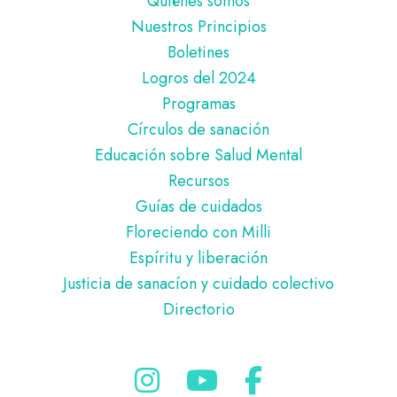
Quiénes somos
de
Nuestros Principios
página
Boletines
Logros del 2024
Programas
Círculos de sanación
Educación sobre Salud Mental
Recursos
Guías de cuidados
Floreciendo con Milli
Espíritu y liberación
Justicia de sanacíon y cuidado colectivo
Directorio