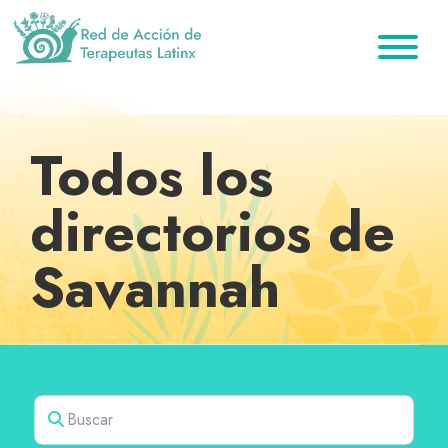
Saltar
Ir
Saltar
a
al
al
la
contenido
pie
Red
Directorio
de
navegación
principal
de
de
Acción
principal
página
de
terapeutas
Todos los
Terapeutas
Latinx
Latinx
directorios de
Savannah
Buscar