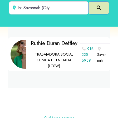
Cerca de
Buscar e
Ruthie Duran Deffley
912-
TRABAJADORA SOCIAL
225-
Savan
CLÍNICA LICENCIADA
6959
nah
(LCSW)
Pie