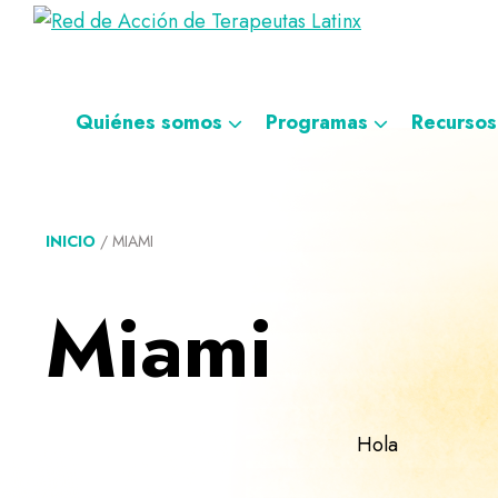
Saltar
Ir
Saltar
Saltar
Red
a
al
al
a
Directorio
de
la
contenido
pie
la
de
Acción
navegación
principal
de
navegación
de
terapeutas
Quiénes somos
Programas
Recursos
Terapeutas
principal
página
personalizada
Latinx
Latinx
INICIO
/
MIAMI
Miami
Hola