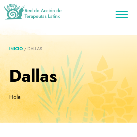
Saltar
Ir
Saltar
a
al
al
la
contenido
pie
Red
Directorio
de
navegación
principal
de
de
Acción
principal
página
de
terapeutas
Terapeutas
INICIO
/
DALLAS
Latinx
Latinx
Dallas
Hola