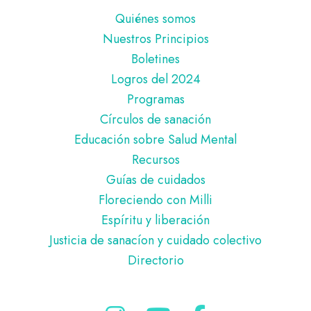
Pie
Quiénes somos
de
Nuestros Principios
página
Boletines
Logros del 2024
Programas
Círculos de sanación
Educación sobre Salud Mental
Recursos
Guías de cuidados
Floreciendo con Milli
Espíritu y liberación
Justicia de sanacíon y cuidado colectivo
Directorio