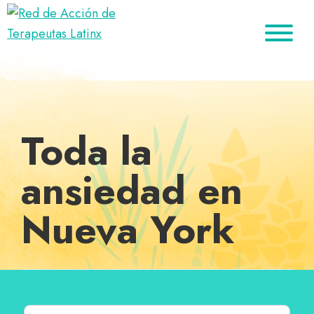
Saltar
Ir
Saltar
a
al
al
Red
la
contenido
pie
Directorio
de
navegación
principal
de
de
Acción
principal
página
de
terapeutas
Terapeutas
Latinx
Latinx
Toda la
ansiedad en
Nueva York
Buscar