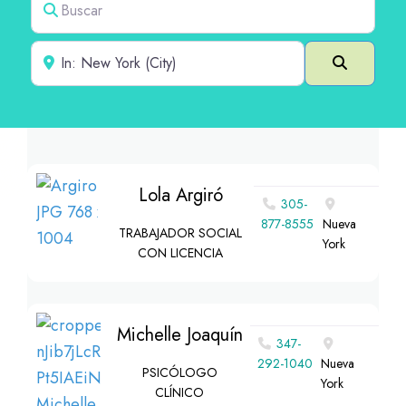
Cerca de
Buscar e
Lola Argiró
305-
877-8555
Nueva
TRABAJADOR SOCIAL
York
CON LICENCIA
Michelle Joaquín
347-
292-1040
Nueva
PSICÓLOGO
York
CLÍNICO