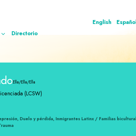
English
Españo
Directorio
ado
Ella/Ella/Ella
 Licenciada (LCSW)
epresión
,
Duelo y pérdida
,
Inmigrantes Latinx / Familias bicultura
Trauma