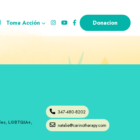
l
Toma Acción
Donacion
347-480-8202
les
,
LGBTQIA+
,
natalie@carinotherapy.com