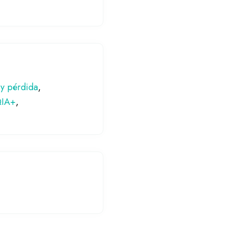
y pérdida
,
QIA+
,