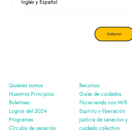
Inglés y Español
Anterior
Pie
Quiénes somos
Recursos
Nuestros Principios
Guías de cuidados
de
Boletines
Floreciendo con Milli
página
Logros del 2024
Espíritu y liberación
Programas
Justicia de sanacíon y
Círculos de sanación
cuidado colectivo