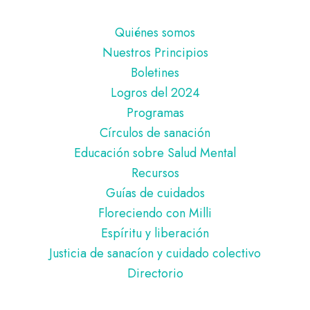
Pie
Quiénes somos
de
Nuestros Principios
página
Boletines
Logros del 2024
Programas
Círculos de sanación
Educación sobre Salud Mental
Recursos
Guías de cuidados
Floreciendo con Milli
Espíritu y liberación
Justicia de sanacíon y cuidado colectivo
Directorio