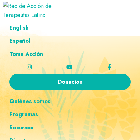
Saltar
Ir
Saltar
Saltar
a
al
al
a
Red
la
contenido
pie
la
Directorio
English
de
navegación
principal
de
navegación
de
Acción
principal
página
personalizada
de
Español
terapeutas
Terapeutas
Latinx
Latinx
Toma Acción
Donacion
Quiénes somos
Programas
Recursos