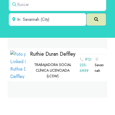
Buscar
Cerca de
Buscar e
Ruthie Duran Deffley
912-
TRABAJADORA SOCIAL
225-
Savan
CLÍNICA LICENCIADA
6959
nah
(LCSW)