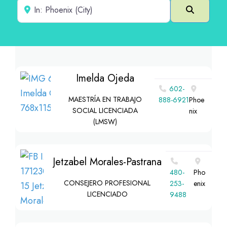
Cerca de
Buscar e
Imelda Ojeda
602-
MAESTRÍA EN TRABAJO
888-6921
Phoe
SOCIAL LICENCIADA
nix
(LMSW)
Jetzabel Morales-Pastrana
480-
Pho
CONSEJERO PROFESIONAL
253-
enix
LICENCIADO
9488