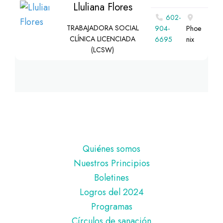
Lluliana Flores
602-
TRABAJADORA SOCIAL
904-
Phoe
CLÍNICA LICENCIADA
6695
nix
(LCSW)
Pie
Quiénes somos
de
Nuestros Principios
página
Boletines
Logros del 2024
Programas
Círculos de sanación