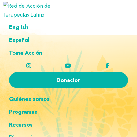
Saltar
Ir
Saltar
Saltar
a
al
al
a
Red
la
contenido
pie
la
Directorio
English
de
navegación
principal
de
navegación
de
Acción
principal
página
personalizada
de
Español
terapeutas
Terapeutas
Latinx
Latinx
Toma Acción
Donacion
Quiénes somos
Programas
Recursos