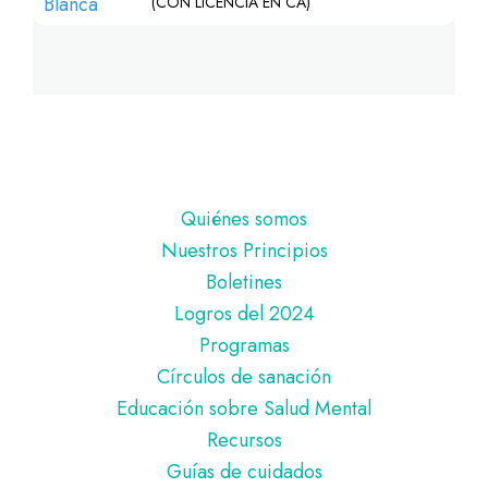
(CON LICENCIA EN CA)
Pie
Quiénes somos
de
Nuestros Principios
página
Boletines
Logros del 2024
Programas
Círculos de sanación
Educación sobre Salud Mental
Recursos
Guías de cuidados