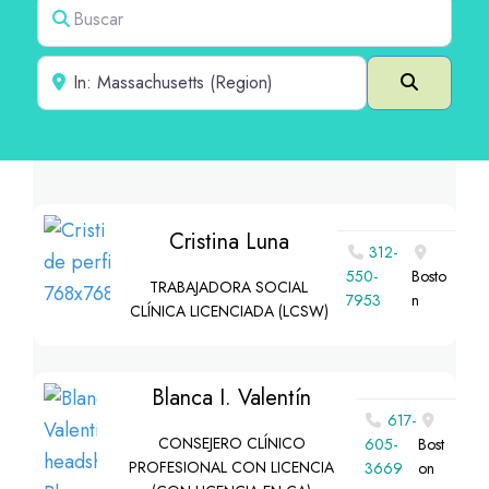
Buscar
Cerca de
Buscar e
Cristina Luna
312-
550-
Bosto
TRABAJADORA SOCIAL
7953
n
CLÍNICA LICENCIADA (LCSW)
Blanca I. Valentín
617-
CONSEJERO CLÍNICO
605-
Bost
PROFESIONAL CON LICENCIA
3669
on