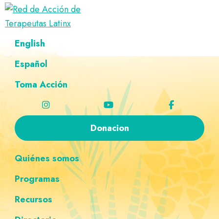
Saltar
Ir
Saltar
Saltar
a
al
al
a
Red
la
contenido
pie
la
Directorio
English
de
navegación
principal
de
navegación
de
Acción
principal
página
personalizada
de
Español
terapeutas
Terapeutas
Latinx
Latinx
Toma Acción
Donacion
Quiénes somos
Programas
Recursos