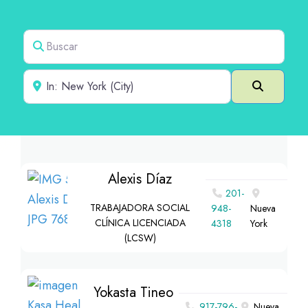
Buscar
Cerca de
Buscar e
Alexis Díaz
201-
TRABAJADORA SOCIAL
948-
Nueva
CLÍNICA LICENCIADA
4318
York
(LCSW)
Yokasta Tineo
917-796-
Nueva