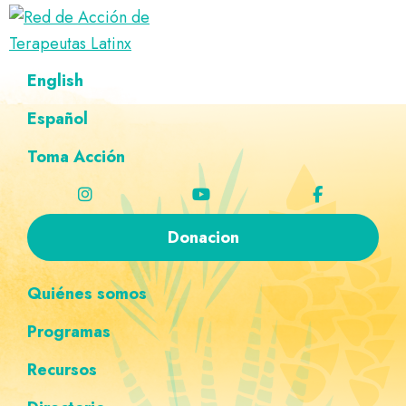
Saltar
Ir
Saltar
Saltar
a
al
al
a
Red
la
contenido
pie
la
Directorio
English
de
navegación
principal
de
navegación
de
Acción
principal
página
personalizada
de
Español
terapeutas
Terapeutas
Latinx
Latinx
Toma Acción
Donacion
Quiénes somos
Programas
Recursos