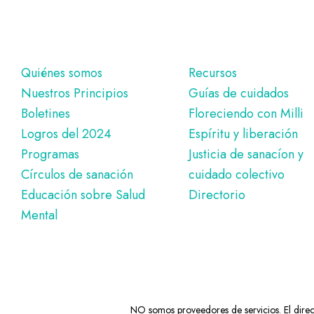
Pie
Quiénes somos
Recursos
Nuestros Principios
Guías de cuidados
de
Boletines
Floreciendo con Milli
página
Logros del 2024
Espíritu y liberación
Programas
Justicia de sanacíon y
Círculos de sanación
cuidado colectivo
Educación sobre Salud
Directorio
Mental
NO somos proveedores de servicios. El directo