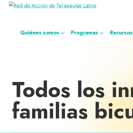
Saltar
Ir
Saltar
Saltar
Red
a
al
al
a
Directorio
de
la
contenido
pie
la
de
Acción
navegación
principal
de
navegación
de
terapeutas
Quiénes somos
Programas
Recursos
Terapeutas
principal
página
personalizada
Latinx
Latinx
Todos los in
familias bic