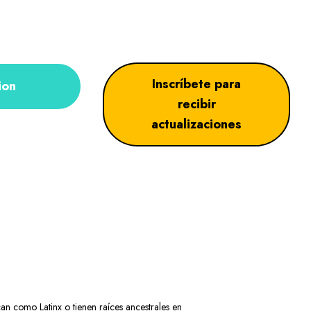
Inscríbete para
ion
recibir
actualizaciones
can como Latinx o tienen raíces ancestrales en