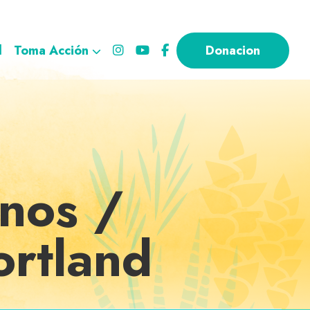
l
Toma Acción
Donacion
inos /
ortland