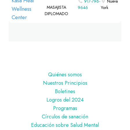
917-796-
Nueva
MASAJISTA
9646
York
DIPLOMADO
Pie
Quiénes somos
de
Nuestros Principios
página
Boletines
Logros del 2024
Programas
Círculos de sanación
Educación sobre Salud Mental