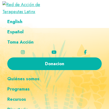
Saltar
Ir
Saltar
Saltar
a
al
al
a
Red
la
contenido
pie
la
Directorio
English
de
navegación
principal
de
navegación
de
Acción
principal
página
personalizada
de
Español
terapeutas
Terapeutas
Latinx
Latinx
Toma Acción
Donacion
Quiénes somos
Programas
Recursos