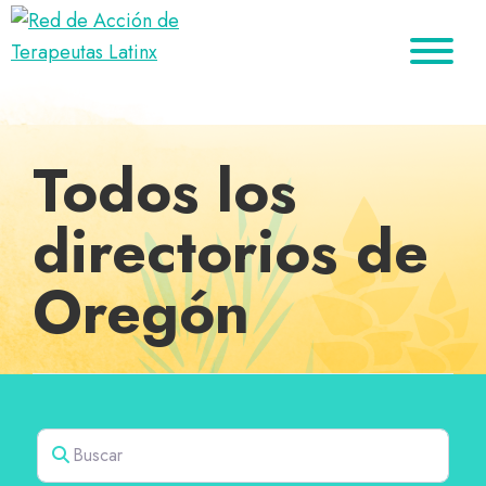
Saltar
Ir
Saltar
a
al
al
Red
la
contenido
pie
Directorio
de
navegación
principal
de
de
Acción
principal
página
de
terapeutas
Todos los
Terapeutas
Latinx
Latinx
directorios de
Oregón
Buscar