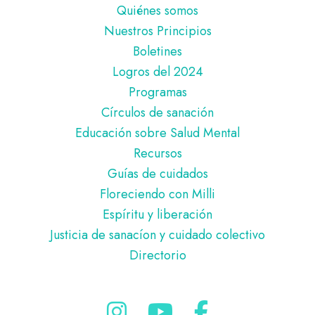
Pie
Quiénes somos
de
Nuestros Principios
página
Boletines
Logros del 2024
Programas
Círculos de sanación
Educación sobre Salud Mental
Recursos
Guías de cuidados
Floreciendo con Milli
Espíritu y liberación
Justicia de sanacíon y cuidado colectivo
Directorio