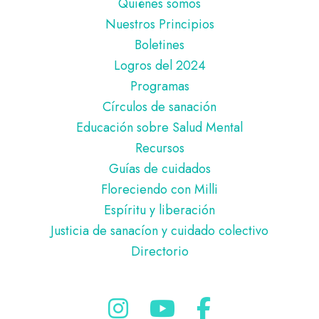
Pie
Quiénes somos
de
Nuestros Principios
página
Boletines
Logros del 2024
Programas
Círculos de sanación
Educación sobre Salud Mental
Recursos
Guías de cuidados
Floreciendo con Milli
Espíritu y liberación
Justicia de sanacíon y cuidado colectivo
Directorio