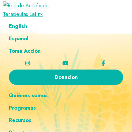
Saltar
Ir
Saltar
Saltar
a
al
al
a
Red
la
contenido
pie
la
Directorio
English
de
navegación
principal
de
navegación
de
Acción
principal
página
personalizada
de
Español
terapeutas
Terapeutas
Latinx
Latinx
Toma Acción
Donacion
Quiénes somos
Programas
Recursos