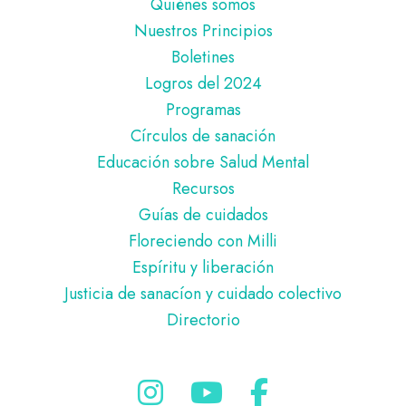
Pie
Quiénes somos
de
Nuestros Principios
página
Boletines
Logros del 2024
Programas
Círculos de sanación
Educación sobre Salud Mental
Recursos
Guías de cuidados
Floreciendo con Milli
Espíritu y liberación
Justicia de sanacíon y cuidado colectivo
Directorio