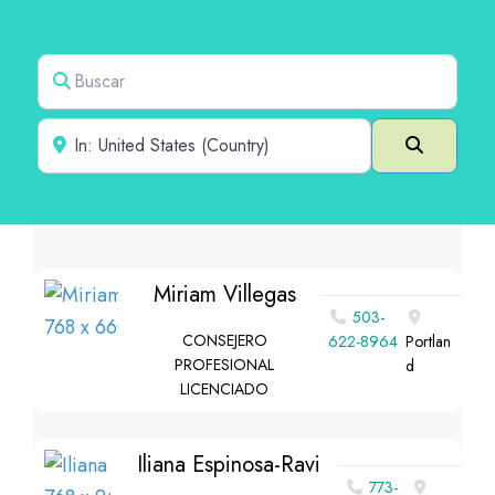
Buscar
Cerca de
Buscar e
Miriam Villegas
503-
CONSEJERO
622-8964
Portlan
PROFESIONAL
d
LICENCIADO
Iliana Espinosa-Ravi
773-