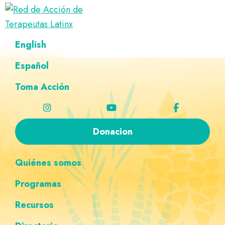
Saltar
Ir
Saltar
Saltar
a
al
al
a
Red
la
contenido
pie
la
Directorio
English
de
navegación
principal
de
navegación
de
Acción
principal
página
personalizada
de
Español
terapeutas
Terapeutas
Latinx
Latinx
Toma Acción
Donacion
Quiénes somos
Programas
Recursos