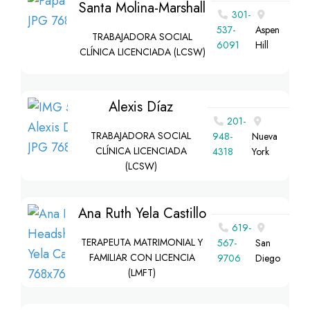
Santa Molina-Marshall
301-
537-
Aspen
TRABAJADORA SOCIAL
6091
Hill
CLÍNICA LICENCIADA (LCSW)
Alexis Díaz
201-
TRABAJADORA SOCIAL
948-
Nueva
CLÍNICA LICENCIADA
4318
York
(LCSW)
Ana Ruth Yela Castillo
619-
TERAPEUTA MATRIMONIAL Y
567-
San
FAMILIAR CON LICENCIA
9706
Diego
(LMFT)