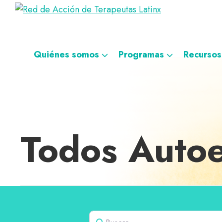
Saltar
Ir
Saltar
Saltar
Red
a
al
al
a
Directorio
de
la
contenido
pie
la
de
Acción
navegación
principal
de
navegación
de
terapeutas
Quiénes somos
Programas
Recursos
Terapeutas
principal
página
personalizada
Latinx
Latinx
Todos Autoe
Buscar