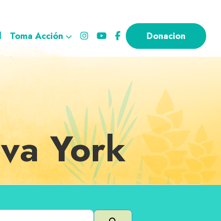
l
Toma Acción
Donacion
va York