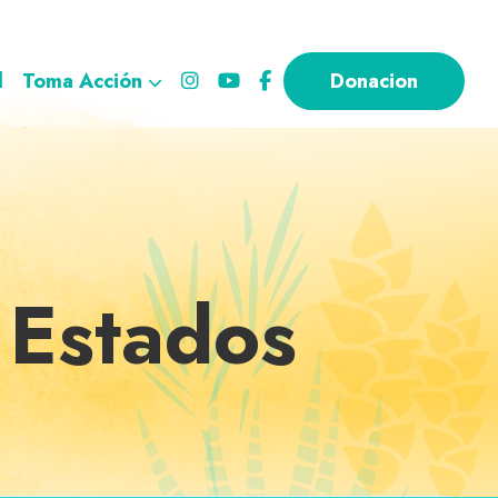
l
Toma Acción
Donacion
 Estados