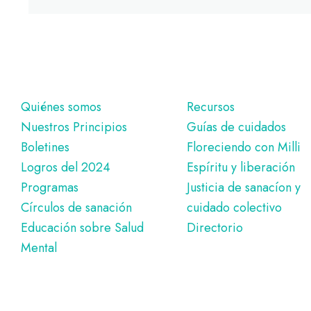
Pie
Quiénes somos
Recursos
Nuestros Principios
Guías de cuidados
de
Boletines
Floreciendo con Milli
página
Logros del 2024
Espíritu y liberación
Programas
Justicia de sanacíon y
Círculos de sanación
cuidado colectivo
Educación sobre Salud
Directorio
Mental