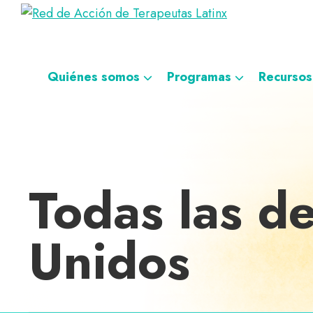
Saltar
Ir
Saltar
Saltar
Red
a
al
al
a
Directorio
de
la
contenido
pie
la
de
Acción
navegación
principal
de
navegación
de
terapeutas
Quiénes somos
Programas
Recursos
Terapeutas
principal
página
personalizada
Latinx
Latinx
Todas las d
Unidos